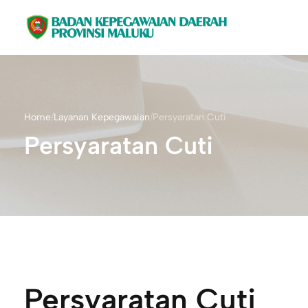
Home
/
Layanan Kepegawaian
/
Persyaratan Cuti
Persyaratan Cuti
Persyaratan Cuti