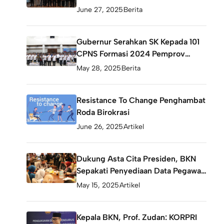
TINGGI PRATAMA, UMAR
June 27, 2025
Berita
ALHABSY JADI STAF AHLI
GUBERNUR
Gubernur Serahkan SK Kepada 101
CPNS Formasi 2024 Pemprov
Maluku
May 28, 2025
Berita
Resistance To Change Penghambat
Roda Birokrasi
June 26, 2025
Artikel
Dukung Asta Cita Presiden, BKN
Sepakati Penyediaan Data Pegawai
ASN Untuk Program Rumah Subsidi
May 15, 2025
Artikel
Kepala BKN, Prof. Zudan: KORPRI