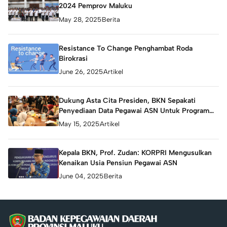
2024 Pemprov Maluku
May 28, 2025
Berita
Resistance To Change Penghambat Roda
Birokrasi
June 26, 2025
Artikel
Dukung Asta Cita Presiden, BKN Sepakati
Penyediaan Data Pegawai ASN Untuk Program
Rumah Subsidi
May 15, 2025
Artikel
Kepala BKN, Prof. Zudan: KORPRI Mengusulkan
Kenaikan Usia Pensiun Pegawai ASN
June 04, 2025
Berita