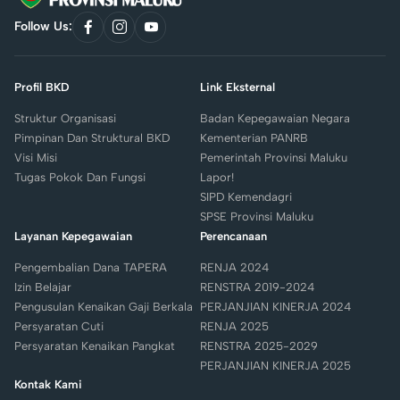
Follow Us:
link
link
link
to
to
to
facebook
instagram
youtube
Profil BKD
Link Eksternal
Struktur Organisasi
Badan Kepegawaian Negara
Pimpinan Dan Struktural BKD
Kementerian PANRB
Visi Misi
Pemerintah Provinsi Maluku
Tugas Pokok Dan Fungsi
Lapor!
SIPD Kemendagri
SPSE Provinsi Maluku
Layanan Kepegawaian
Perencanaan
Pengembalian Dana TAPERA
RENJA 2024
Izin Belajar
RENSTRA 2019-2024
Pengusulan Kenaikan Gaji Berkala
PERJANJIAN KINERJA 2024
Persyaratan Cuti
RENJA 2025
Persyaratan Kenaikan Pangkat
RENSTRA 2025-2029
PERJANJIAN KINERJA 2025
Kontak Kami