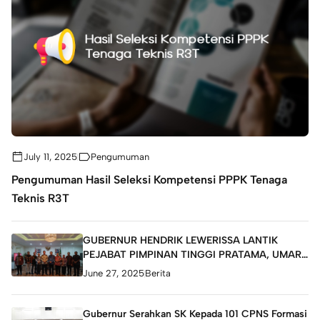
July 11, 2025
Pengumuman
Pengumuman Hasil Seleksi Kompetensi PPPK Tenaga
Teknis R3T
GUBERNUR HENDRIK LEWERISSA LANTIK
PEJABAT PIMPINAN TINGGI PRATAMA, UMAR
ALHABSY JADI STAF AHLI GUBERNUR
June 27, 2025
Berita
Gubernur Serahkan SK Kepada 101 CPNS Formasi