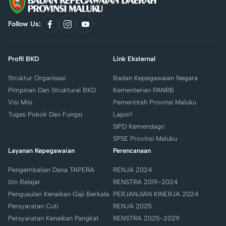
Follow Us:
link
link
link
to
to
to
facebook
instagram
youtube
Profil BKD
Link Eksternal
Struktur Organisasi
Badan Kepegawaian Negara
Pimpinan Dan Struktural BKD
Kementerian PANRB
Visi Misi
Pemerintah Provinsi Maluku
Tugas Pokok Dan Fungsi
Lapor!
SIPD Kemendagri
SPSE Provinsi Maluku
Layanan Kepegawaian
Perencanaan
Pengembalian Dana TAPERA
RENJA 2024
Izin Belajar
RENSTRA 2019-2024
Pengusulan Kenaikan Gaji Berkala
PERJANJIAN KINERJA 2024
Persyaratan Cuti
RENJA 2025
Persyaratan Kenaikan Pangkat
RENSTRA 2025-2029