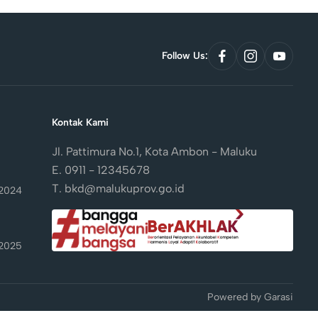
Follow Us:
link
link
link
to
to
to
facebook
instagram
youtub
Kontak Kami
Jl. Pattimura No.1, Kota Ambon - Maluku
E. 0911 - 12345678
T. bkd@malukuprov.go.id
2024
2025
Powered by
Garasi